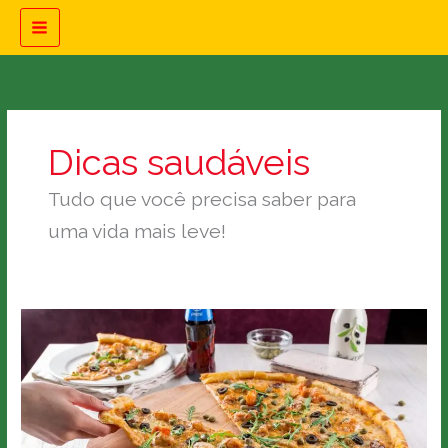
Ir
para
o
conteúdo
Dicas saudáveis
Tudo que você precisa saber para
uma vida mais leve!
Pizza
saudável:
Saiba
como
matar
o